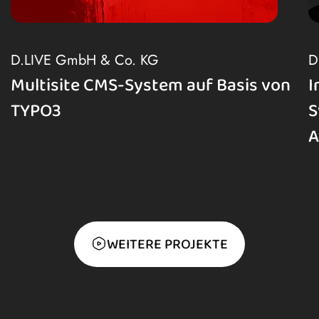
D.LIVE GmbH & Co. KG
D
Multisite CMS-System auf Basis von
I
TYPO3
S
A
WEITERE PROJEKTE